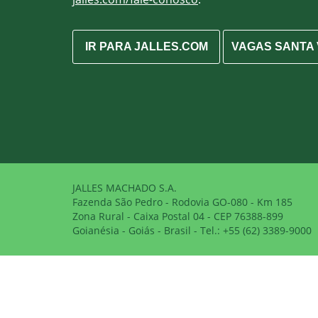
IR PARA JALLES.COM
VAGAS SANTA 
JALLES MACHADO S.A.
Fazenda São Pedro - Rodovia GO-080 - Km 185
Zona Rural - Caixa Postal 04 - CEP 76388-899
Goianésia - Goiás - Brasil - Tel.: +55 (62) 3389-9000