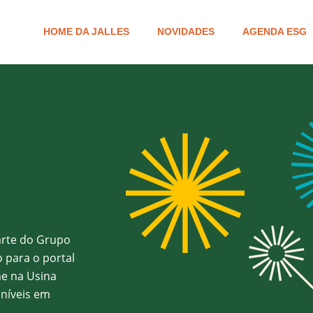
HOME DA JALLES
NOVIDADES
AGENDA ESG
arte do Grupo
 para o portal
me na Usina
oníveis em